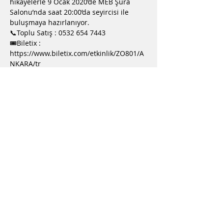
hikayelerle 9 Ocak 2020’de MEB Şura 
Salonu’nda saat 20:00’da seyircisi ile 
buluşmaya hazırlanıyor.
📞Toplu Satış : 0532 654 7443
🎟Biletix : 
https://www.biletix.com/etkinlik/ZO801/A
NKARA/tr
Bu Etkinliği Paylaş
2019 Baha Müzik Yapım Organizasyon
©