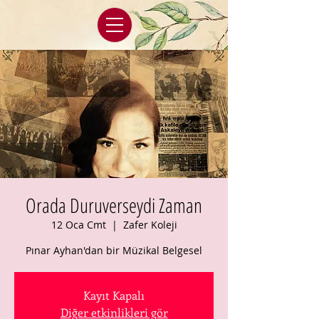
Orada Duruverseydi Zaman
12 Oca Cmt
  |  
Zafer Koleji
Pınar Ayhan'dan bir Müzikal Belgesel
Kayıt Kapalı
Diğer etkinlikleri gör