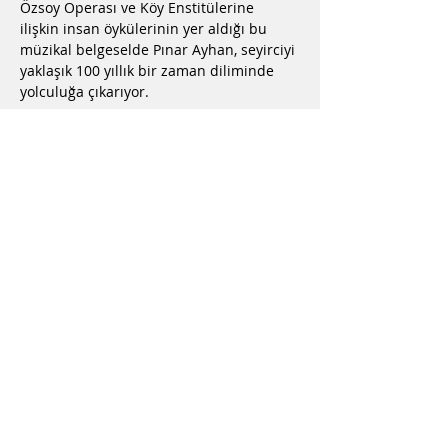
Özsoy Operası ve Köy Enstitülerine 
ilişkin insan öykülerinin yer aldığı bu 
müzikal belgeselde Pınar Ayhan, seyirciyi 
yaklaşık 100 yıllık bir zaman​ diliminde 
yolculuğa çıkarıyor.
Bu Etkinliği Paylaş
2019 Baha Müzik Yapım Organizasyon
©
+90-532-654 74 43