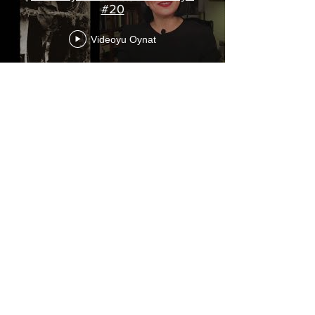
#20
Videoyu Oynat
Pınar Ayhan YouTube Resmî Kanalı için tıklayınız
2019 Baha Müzik Yapım Organizasyon
©
+90-532-654 74 43
asistan@bahayapim.com