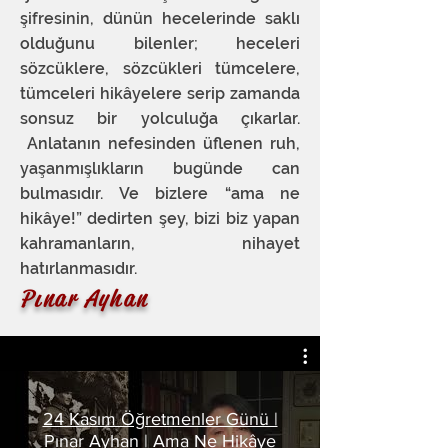
şifresinin, dünün hecelerinde saklı
olduğunu bilenler; heceleri
sözcüklere, sözcükleri tümcelere,
tümceleri hikâyelere serip zamanda
sonsuz bir yolculuğa çıkarlar.
Anlatanın nefesinden üflenen ruh,
yaşanmışlıkların bugünde can
bulmasıdır. Ve bizlere “ama ne
hikâye!” dedirten şey, bizi biz yapan
kahramanların, nihayet
hatırlanmasıdır.
Pınar Ayhan
24 Kasım Öğretmenler Günü |
Pınar Ayhan | Ama Ne Hikâye